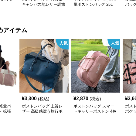
キャンバス地レザー調旅
量ボストンバッグ 25L
バッグ
行バッグ 5L 20L
55L
めアイテム
人気
人気
¥
3,300
¥
2,870
¥
3,6
(税込)
(税込)
軽量バ
ボストンバッグ 上質レ
ボストンバッグ スマー
ボス
 拡張
ザー 高級感漂う旅行ボ
トキャリーボストン 4色
ポケ
ストン
展開
ッシ