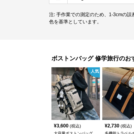
注: 手作業での測定のため、1-3cm
色を基準としています。
ボストンバッグ
修学旅行
のお
人気
¥
3,600
¥
2,730
(税込)
(税込)
大容量ボストンバッグ
多機能トラベル