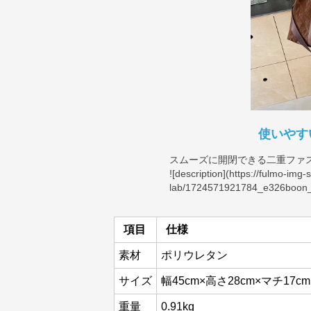
使いやす
スムーズに開閉できる二重ファ
![description](
https://fulmo-img-
lab/1724571921784_e326boon_U
項目
仕様
素材
ポリウレタン
サイズ
幅45cm×高さ28cm×マチ17c
重量
0.91kg