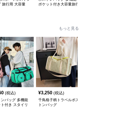
 旅行用 大容量
ポケット付き大容量旅行
用ボストンバッグ 30L
バッグ リュックにもな
る2WAY 25L
もっと見る
60
¥
3,250
¥
3,550
(税込)
(税込)
(税込)
トンバッグ 多機能
千鳥格子柄トラベルボス
多機能リーフ柄ボストン
ット付き スタイリ
トンバッグ
バッグ リュックにもな
ュボストン
る2WAY 35L