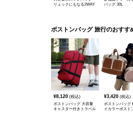
リュックにもなる2WAY
バッグ 30L
35L
ボストンバッグ
旅行
のおすす
¥
8,120
¥
3,420
(税込)
(税込)
ボストンバッグ 大容量
ボストンバッグ 
キャスター付きトラベル
イカラーボストン
バッグ
可能 5色展開