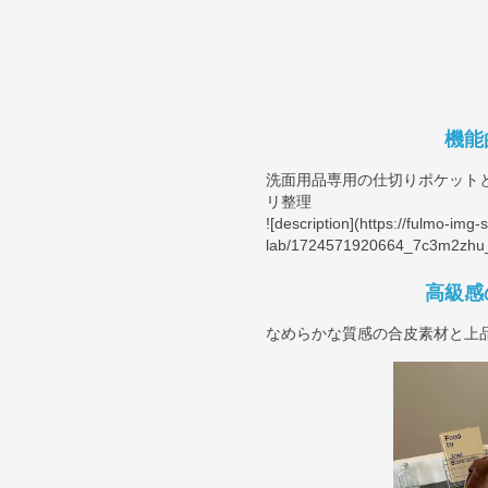
機能
洗面用品専用の仕切りポケット
リ整理
![description](
https://fulmo-img-
lab/1724571920664_7c3m2zhu_
高級感
なめらかな質感の合皮素材と上