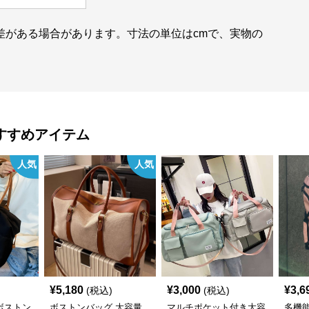
の誤差がある場合があります。寸法の単位はcmで、実物の
すすめアイテム
人気
人気
¥
5,180
¥
3,000
¥
3,6
(税込)
(税込)
ボストン
ボストンバッグ 大容量
マルチポケット付き大容
多機