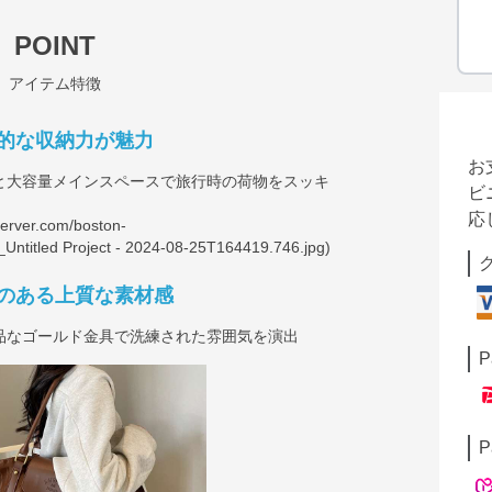
POINT
アイテム特徴
的な収納力が魅力
お
と大容量メインスペースで旅行時の荷物をスッキ
ビ
応
server.com/boston-
Untitled
Project - 2024-08-25T164419.746.jpg)
のある上質な素材感
品なゴールド金具で洗練された雰囲気を演出
P
P