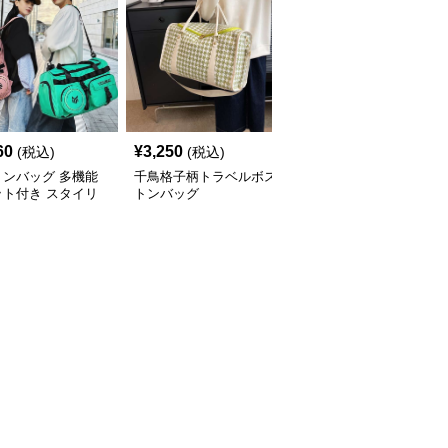
60
¥
3,250
¥
3,550
(税込)
(税込)
(税込)
トンバッグ 多機能
千鳥格子柄トラベルボス
多機能リーフ柄ボストン
ット付き スタイリ
トンバッグ
バッグ リュックにもな
ュボストン
る2WAY 35L