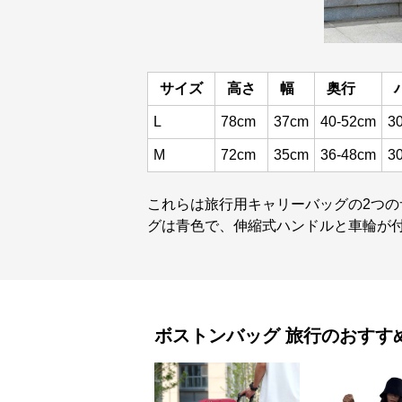
サイズ
高さ
幅
奥行
L
78cm
37cm
40-52cm
3
M
72cm
35cm
36-48cm
3
これらは旅行用キャリーバッグの2つ
グは青色で、伸縮式ハンドルと車輪が
ボストンバッグ
旅行
のおすす