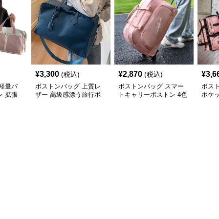
¥
3,300
¥
2,870
¥
3,6
(税込)
(税込)
軽量バ
ボストンバッグ 上質レ
ボストンバッグ スマー
ボス
 拡張
ザー 高級感漂う旅行ボ
トキャリーボストン 4色
ポケ
ストン
展開
ッシ