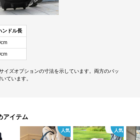
ハンドル長
0cm
0cm
のサイズオプションの寸法を示しています。両方のバッ
付いています。
めアイテム
人気
人気