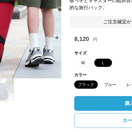
取っ手とキャスターの組み合
的な旅行バッグ。
ご注文確定か
8,120
円
Next slide
サイズ
M
L
カラー
ブラック
ブルー
レ
購
カー