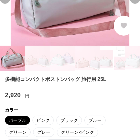
Previous slide
Ne
多機能コンパクトボストンバッグ 旅行用 25L
2,920
円
カラー
パープル
ピンク
ブラック
ブルー
グリーン
グレー
グリーン×ピンク