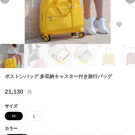
Previous slide
Ne
ボストンバッグ 多収納キャスター付き旅行バッグ
21,130
円
サイズ
M
L
カラー