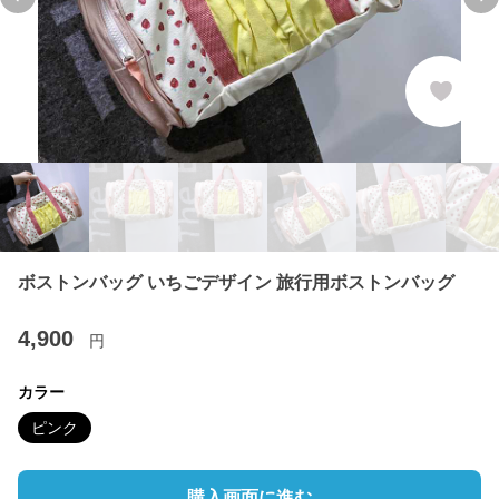
Previous slide
Ne
ボストンバッグ いちごデザイン 旅行用ボストンバッグ
4,900
円
カラー
ピンク
購入画面に進む