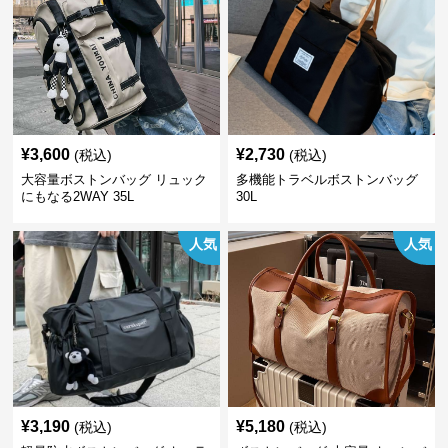
¥
3,600
¥
2,730
(税込)
(税込)
大容量ボストンバッグ リュック
多機能トラベルボストンバッグ
にもなる2WAY 35L
30L
人気
人気
¥
3,190
¥
5,180
(税込)
(税込)