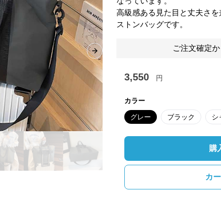
なっています。
高級感ある見た目と丈夫さを
ストンバッグです。
ご注文確定か
Next slide
3,550
円
カラー
グレー
ブラック
シ
購
カー