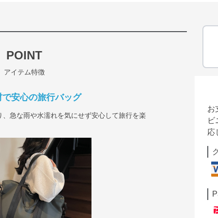
POINT
アイテム特徴
材で安心の旅行バッグ
お
り、急な雨や水濡れを気にせず安心して旅行を楽
ビ
応
P