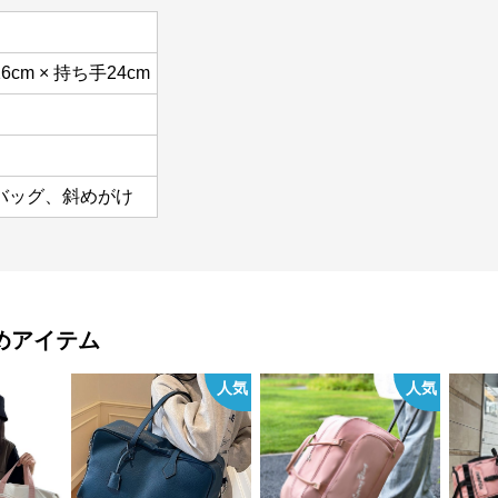
16cm × 持ち手24cm
バッグ、斜めがけ
めアイテム
人気
人気