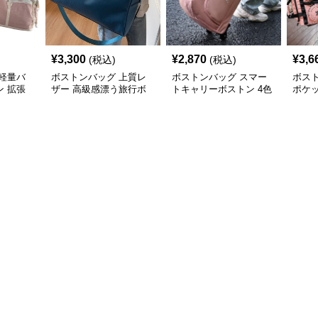
¥
3,300
¥
2,870
¥
3,6
(税込)
(税込)
軽量バ
ボストンバッグ 上質レ
ボストンバッグ スマー
ボス
 拡張
ザー 高級感漂う旅行ボ
トキャリーボストン 4色
ポケ
ストン
展開
ッシ