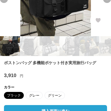
Previous slide
Ne
ボストンバッグ 多機能ポケット付き実用旅行バッグ
3,910
円
カラー
ブラック
グレー
グリーン