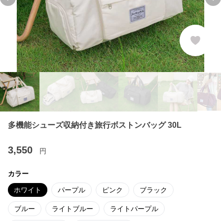
Previous slide
Ne
多機能シューズ収納付き旅行ボストンバッグ 30L
3,550
円
カラー
ホワイト
パープル
ピンク
ブラック
ブルー
ライトブルー
ライトパープル