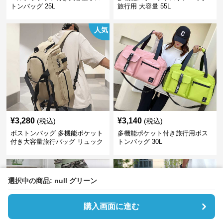
トンバッグ 25L
旅行用 大容量 55L
人気
¥
3,280
¥
3,140
(税込)
(税込)
ボストンバッグ 多機能ポケット
多機能ポケット付き旅行用ボス
付き大容量旅行バッグ リュック
トンバッグ 30L
にもなる2WAY 25L
選択中の商品: null グリーン
購入画面に進む