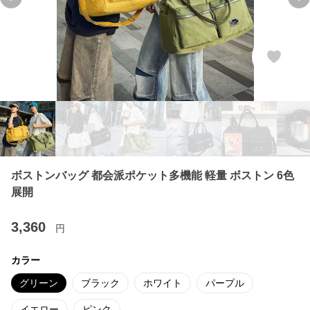
Previous slide
Ne
ボストンバッグ 都会派ポケット多機能 軽量 ボストン 6色
展開
3,360
円
カラー
グリーン
ブラック
ホワイト
パープル
イエロー
ピンク