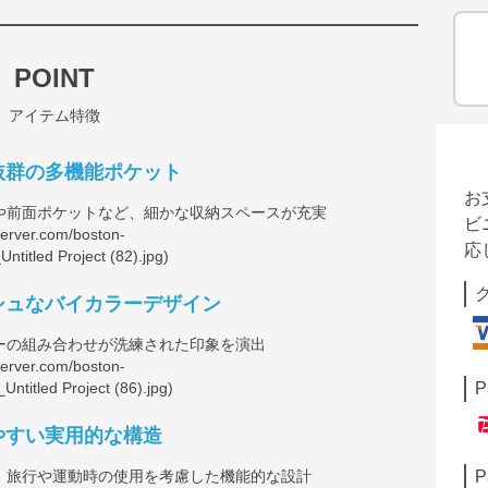
POINT
アイテム特徴
抜群の多機能ポケット
お
や前面ポケットなど、細かな収納スペースが充実
ビ
server.com/boston-
応
ntitled
Project (82).jpg)
シュなバイカラーデザイン
ーの組み合わせが洗練された印象を演出
server.com/boston-
P
Untitled
Project (86).jpg)
やすい実用的な構造
、旅行や運動時の使用を考慮した機能的な設計
P