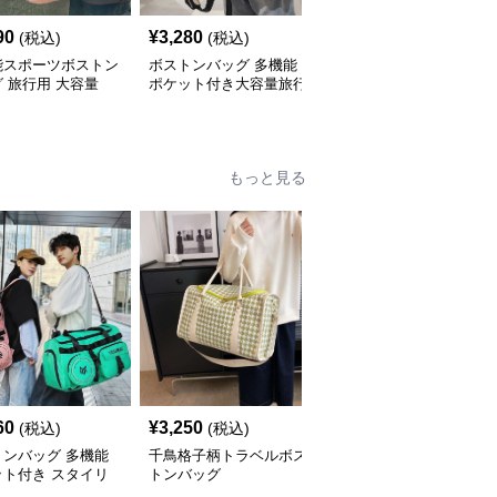
90
¥
3,280
¥
3,140
(税込)
(税込)
(税込)
能スポーツボストン
ボストンバッグ 多機能
多機能ポケット付き旅行
 旅行用 大容量
ポケット付き大容量旅行
用ボストンバッグ 30L
バッグ リュックにもな
る2WAY 25L
もっと見る
60
¥
3,250
¥
3,550
(税込)
(税込)
(税込)
トンバッグ 多機能
千鳥格子柄トラベルボス
多機能リーフ柄ボストン
ット付き スタイリ
トンバッグ
バッグ リュックにもな
ュボストン
る2WAY 35L