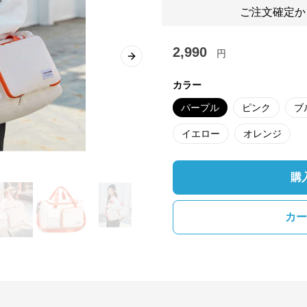
ご注文確定か
2,990
円
Next slide
カラー
パープル
ピンク
ブ
イエロー
オレンジ
購
カー