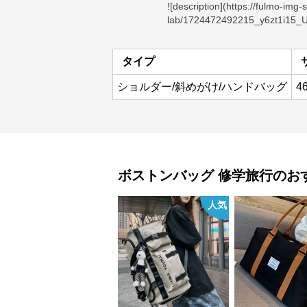
![description](
https://fulmo-img-
lab/1724472492215_y6zt1i15_Un
タイプ
ショルダー/斜めがけ/ハンドバッグ
46
ボストンバッグ
修学旅行
のお
人気