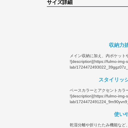
サイズ詳細
収納力
メイン収納に加え、内ポケット
![description](
https://fulmo-img-
lab/1724472493022_39ggz07z_U
スタイリッ
ベースカラーとアクセントカラ
![description](
https://fulmo-img-
lab/1724472491224_9m90yvn9_
使い
乾湿分離や折りたたみ機能など