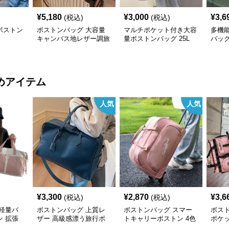
¥
5,180
¥
3,000
¥
3,6
(税込)
(税込)
ボストン
ボストンバッグ 大容量
マルチポケット付き大容
多機
キャンバス地レザー調旅
量ボストンバッグ 25L
バッグ
行バッグ 5L 20L
55L
めアイテム
人気
人気
¥
3,300
¥
2,870
¥
3,6
(税込)
(税込)
軽量バ
ボストンバッグ 上質レ
ボストンバッグ スマー
ボス
 拡張
ザー 高級感漂う旅行ボ
トキャリーボストン 4色
ポケ
ストン
展開
ッシ