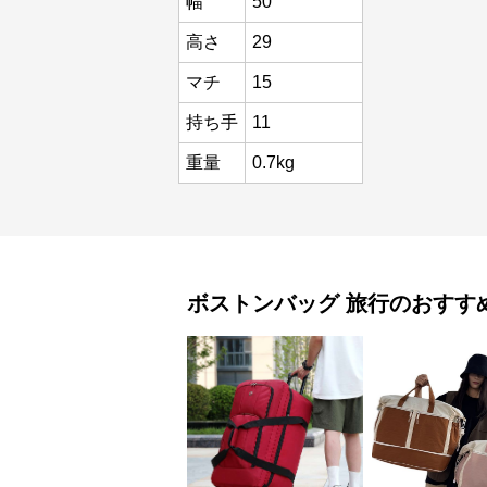
幅
50
高さ
29
マチ
15
持ち手
11
重量
0.7kg
ボストンバッグ
旅行
のおすす