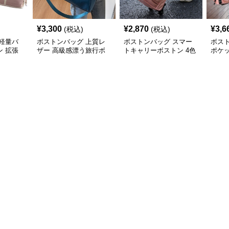
¥
3,300
¥
2,870
¥
3,6
(税込)
(税込)
軽量バ
ボストンバッグ 上質レ
ボストンバッグ スマー
ボス
 拡張
ザー 高級感漂う旅行ボ
トキャリーボストン 4色
ポケ
ストン
展開
ッシ