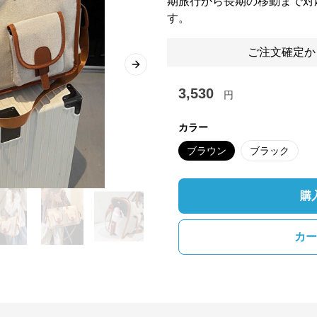
期旅行から長期の移動まで対
す。
ご注文確定か
Next slide
3,530
円
カラー
ブラウン
ブラック
購
カー