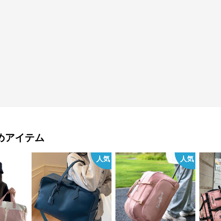
めアイテム
人気
人気