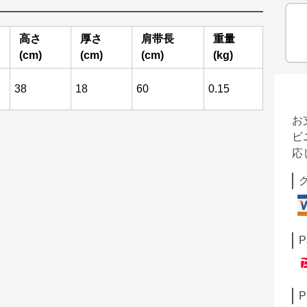
高さ
厚さ
肩带長
重量
(cm)
(cm)
(cm)
(kg)
38
18
60
0.15
お
ビ
応
P
P