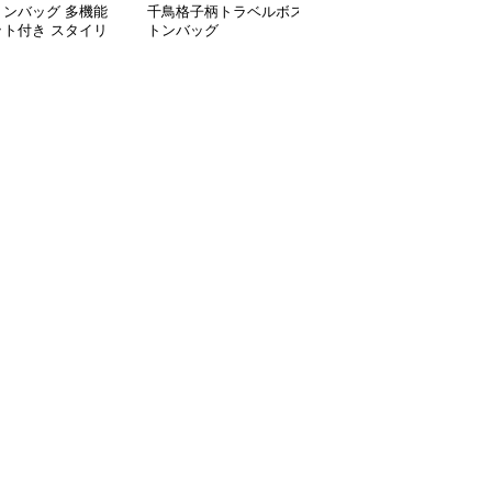
トンバッグ 多機能
千鳥格子柄トラベルボス
多機能リーフ柄ボストン
ット付き スタイリ
トンバッグ
バッグ リュックにもな
ュボストン
る2WAY 35L