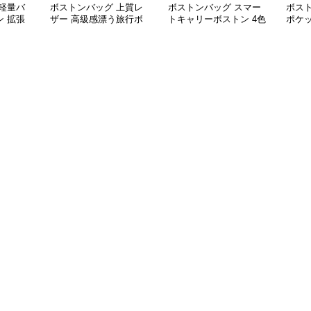
軽量バ
ボストンバッグ 上質レ
ボストンバッグ スマー
ボス
 拡張
ザー 高級感漂う旅行ボ
トキャリーボストン 4色
ポケ
ストン
展開
ッシ