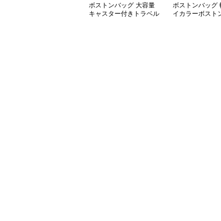
ボストンバッグ 大容量
ボストンバッグ 
キャスター付きトラベル
イカラーボストン
バッグ
可能 5色展開