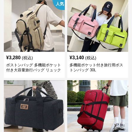
人気
¥
3,280
¥
3,140
(税込)
(税込)
ボストンバッグ 多機能ポケット
多機能ポケット付き旅行用ボス
付き大容量旅行バッグ リュック
トンバッグ 30L
にもなる2WAY 25L