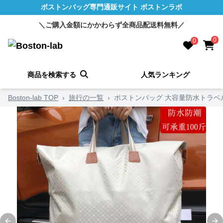
ボストンバッグ専門通販サイト ボストンラボ
＼ご購入金額にかかわらず全商品配送料無料／
0
0
商品を検索する
人気ランキング
Boston-lab TOP
›
旅行の一覧
›
ボストンバッグ 大容量防水トラベ