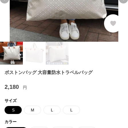
Previous slide
Ne
ボストンバッグ 大容量防水トラベルバッグ
2,180
円
サイズ
S
M
L
L
カラー