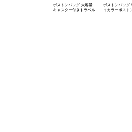
ボストンバッグ 大容量
ボストンバッグ 
キャスター付きトラベル
イカラーボストン
バッグ
可能 5色展開