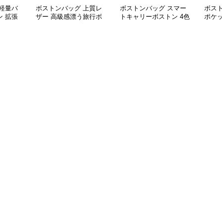
軽量バ
ボストンバッグ 上質レ
ボストンバッグ スマー
ボス
 拡張
ザー 高級感漂う旅行ボ
トキャリーボストン 4色
ポケ
ストン
展開
ッシ