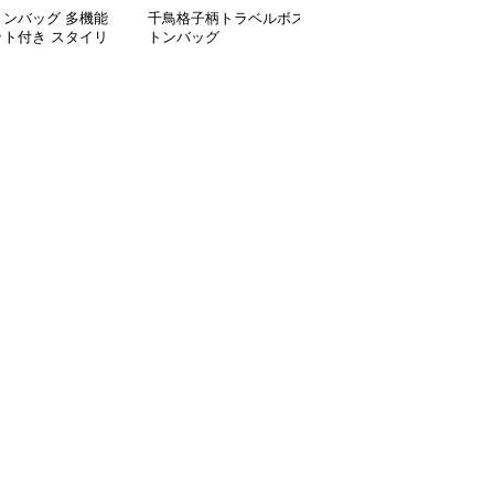
トンバッグ 多機能
千鳥格子柄トラベルボス
多機能リーフ柄ボストン
ット付き スタイリ
トンバッグ
バッグ リュックにもな
ュボストン
る2WAY 35L