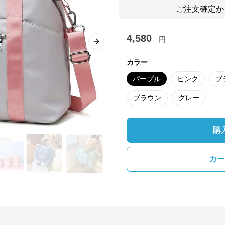
ご注文確定か
4,580
円
Next slide
カラー
パープル
ピンク
ブ
ブラウン
グレー
購
カー