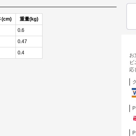
(cm)
重量(kg)
0.6
0.47
0.4
お
ビ
応
P
P