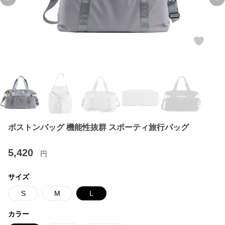
Previous slide
Ne
ボストンバッグ 機能性抜群 スポーティ旅行バッグ
5,420
円
サイズ
S
M
L
カラー