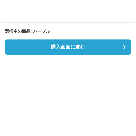
選択中の商品: パープル
購入画面に進む
Boston-lab
について