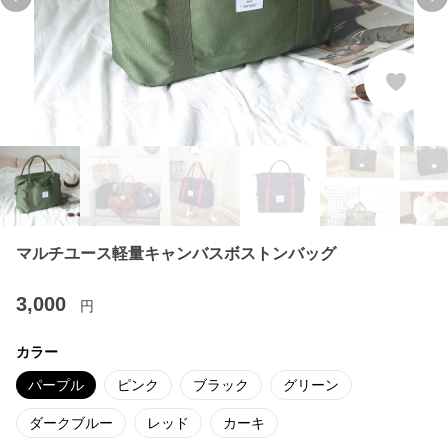
Previous slide
Ne
マルチユース軽量キャンバスボストンバッグ
3,000
円
カラー
パープル
ピンク
ブラック
グリーン
ダークブルー
レッド
カーキ