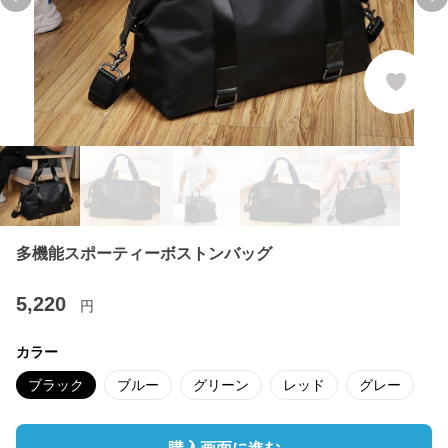
Previous slide
Ne
多機能スポーティーボストンバッグ
5,220
円
カラー
ブラック
ブルー
グリーン
レッド
グレー