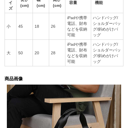
イ
容量
機能
(cm)
(cm)
(cm)
ズ
iPadや携帯
ハンドバッグ/
電話、財布
ショルダーバッ
小
45
18
26
などを収納
グ/斜めがけバ
可能
ッグ
iPadや携帯
ハンドバッグ/
電話、財布
ショルダーバッ
大
50
20
28
などを収納
グ/斜めがけバ
可能
ッグ
商品画像