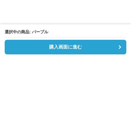
選択中の商品: パープル
購入画面に進む
Boston-lab
について