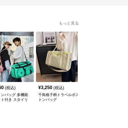
もっと見る
60
¥
3,250
¥
3,550
(税込)
(税込)
(税込)
トンバッグ 多機能
千鳥格子柄トラベルボス
多機能リーフ柄ボストン
ット付き スタイリ
トンバッグ
バッグ リュックにもな
ュボストン
る2WAY 35L