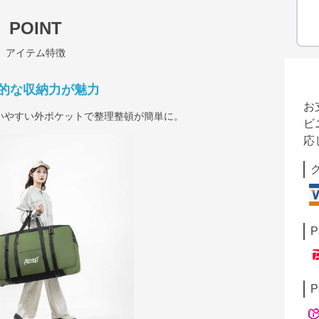
POINT
アイテム特徴
的な収納力が魅力
お
いやすい外ポケットで整理整頓が簡単に。
ビ
応
P
P