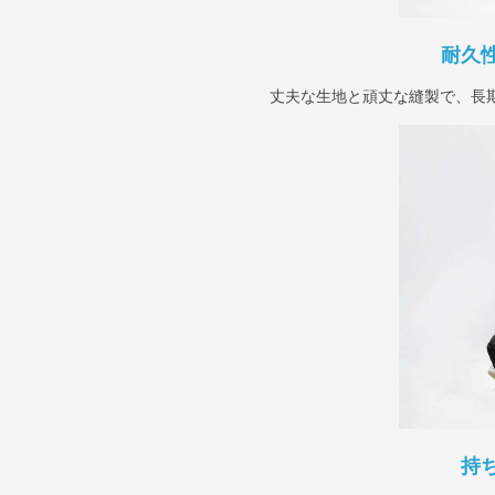
耐久
丈夫な生地と頑丈な縫製で、長
持