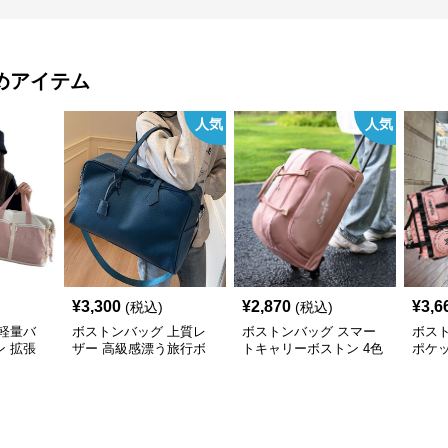
めアイテム
人気
人気
¥
3,300
¥
2,870
¥
3,6
(税込)
(税込)
軽量バ
ボストンバッグ 上質レ
ボストンバッグ スマー
ボス
 拡張
ザー 高級感漂う旅行ボ
トキャリーボストン 4色
ポケ
ストン
展開
ッシ