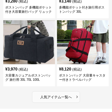
¥
3,280
¥
3,140
(税込)
(税込)
ボストンバッグ 多機能ポケット
多機能ポケット付き旅行用ボス
付き大容量旅行バッグ リュック
トンバッグ 30L
にもなる2WAY 25L
¥
3,970
¥
8,120
(税込)
(税込)
大容量カジュアルボストンバッ
ボストンバッグ 大容量キャスタ
グ 旅行用 30L 70L 100L
ー付きトラベルバッグ
›
人気アイテム一覧へ