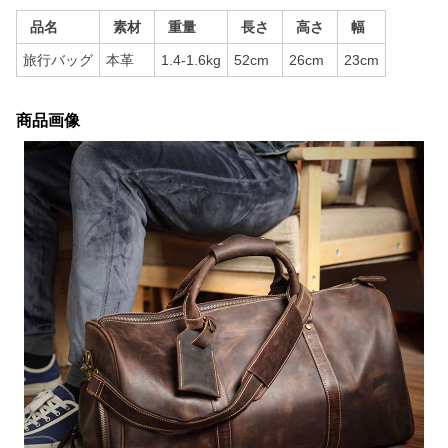
品名
素材
重量
長さ
高さ
幅
旅行バッグ
本革
1.4-1.6kg
52cm
26cm
23cm
商品画像