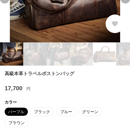
Previous slide
Ne
高級本革トラベルボストンバッグ
17,700
円
カラー
パープル
ブラック
ブルー
グリーン
ブラウン