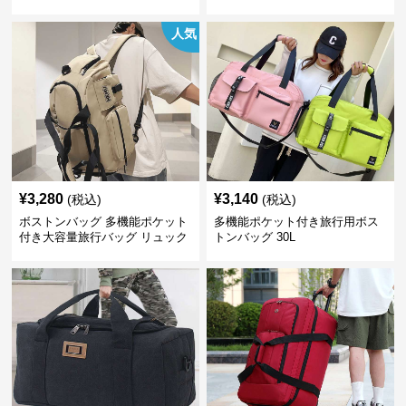
人気
¥
3,280
¥
3,140
(税込)
(税込)
ボストンバッグ 多機能ポケット
多機能ポケット付き旅行用ボス
付き大容量旅行バッグ リュック
トンバッグ 30L
にもなる2WAY 25L