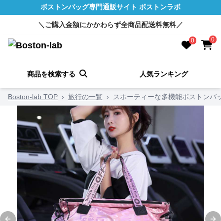
ボストンバッグ専門通販サイト ボストンラボ
＼ご購入金額にかかわらず全商品配送料無料／
0
0
商品を検索する
人気ランキング
Boston-lab TOP
›
旅行の一覧
›
スポーティーな多機能ボストンバ