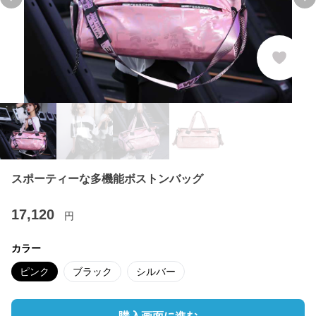
Previous slide
Ne
スポーティーな多機能ボストンバッグ
17,120
円
カラー
ピンク
ブラック
シルバー