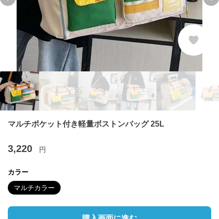
Previous slide
Ne
マルチポケット付き軽量ボストンバッグ 25L
3,220
円
カラー
マルチカラー
購入画面に進む