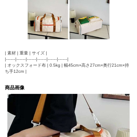
| 素材 | 重量 | サイズ |
|------|------|------|------|------|------|
| オックスフォード布 | 0.5kg | 幅45cm×高さ27cm×奥行21cm×持
ち手12cm |
商品画像