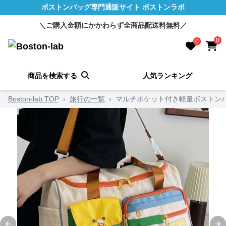
ボストンバッグ専門通販サイト ボストンラボ
＼ご購入金額にかかわらず全商品配送料無料／
0
0
商品を検索する
人気ランキング
Boston-lab TOP
›
旅行の一覧
›
マルチポケット付き軽量ボストンバッ