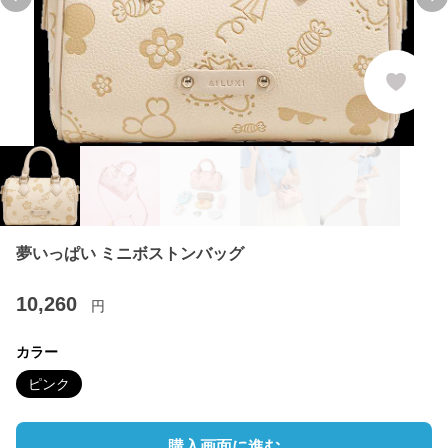
Previous slide
Ne
夢いっぱい ミニボストンバッグ
10,260
円
カラー
ピンク
購入画面に進む