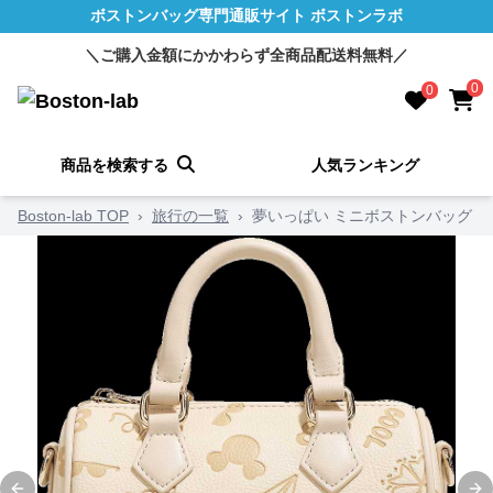
ボストンバッグ専門通販サイト ボストンラボ
＼ご購入金額にかかわらず全商品配送料無料／
0
0
商品を検索する
人気ランキング
Boston-lab TOP
›
旅行の一覧
›
夢いっぱい ミニボストンバッグ