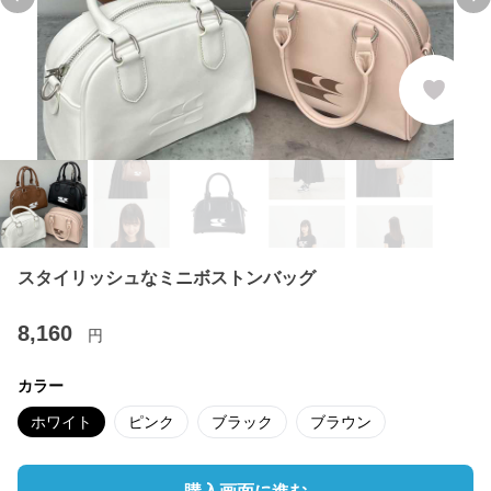
Previous slide
Ne
スタイリッシュなミニボストンバッグ
8,160
円
カラー
ホワイト
ピンク
ブラック
ブラウン