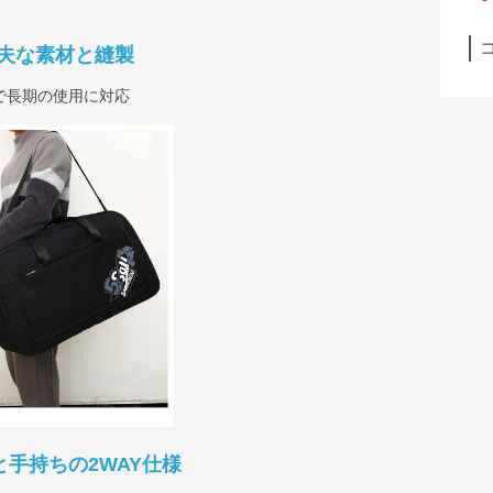
夫な素材と縫製
で長期の使用に対応
と手持ちの2WAY仕様