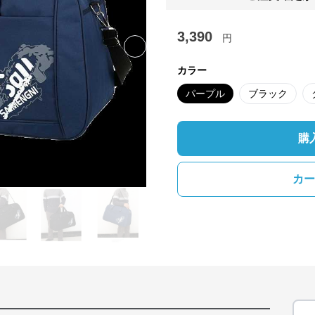
3,390
円
Next slide
カラー
パープル
ブラック
購
カー