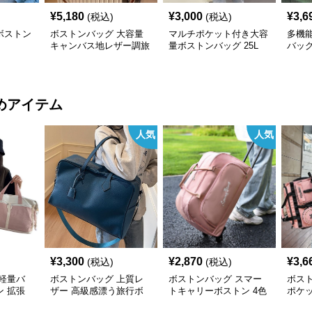
¥
5,180
¥
3,000
¥
3,6
(税込)
(税込)
ボストン
ボストンバッグ 大容量
マルチポケット付き大容
多機
キャンバス地レザー調旅
量ボストンバッグ 25L
バッグ
行バッグ 5L 20L
55L
めアイテム
人気
人気
¥
3,300
¥
2,870
¥
3,6
(税込)
(税込)
軽量バ
ボストンバッグ 上質レ
ボストンバッグ スマー
ボス
 拡張
ザー 高級感漂う旅行ボ
トキャリーボストン 4色
ポケ
ストン
展開
ッシ