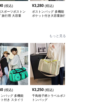
90
¥
3,280
¥
3,140
(税込)
(税込)
(税込)
能スポーツボストン
ボストンバッグ 多機能
多機能ポケット付き旅行
 旅行用 大容量
ポケット付き大容量旅行
用ボストンバッグ 30L
バッグ リュックにもな
る2WAY 25L
もっと見る
60
¥
3,250
¥
3,550
(税込)
(税込)
(税込)
トンバッグ 多機能
千鳥格子柄トラベルボス
多機能リーフ柄ボストン
ット付き スタイリ
トンバッグ
バッグ リュックにもな
ュボストン
る2WAY 35L