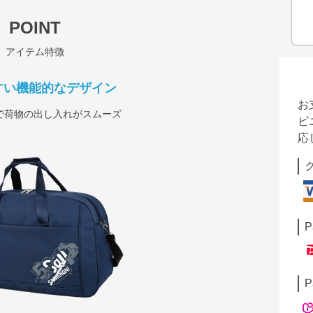
POINT
アイテム特徴
すい機能的なデザイン
お
で荷物の出し入れがスムーズ
ビ
応
P
P