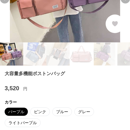
Previous slide
Ne
大容量多機能ボストンバッグ
3,520
円
カラー
パープル
ピンク
ブルー
グレー
ライトパープル