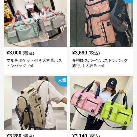
¥
3,000
¥
3,690
(税込)
(税込)
マルチポケット付き大容量ボス
多機能スポーツボストンバッグ
トンバッグ 25L
旅行用 大容量 55L
人気
¥
3,280
¥
3,140
(税込)
(税込)