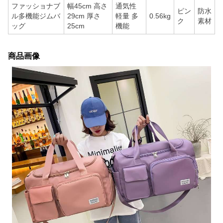
ファッショナブ
幅45cm 高さ
通気性
ピン
防水
ル多機能ジムバ
29cm 厚さ
軽量 多
0.56kg
ク
素材
ッグ
25cm
機能
商品画像