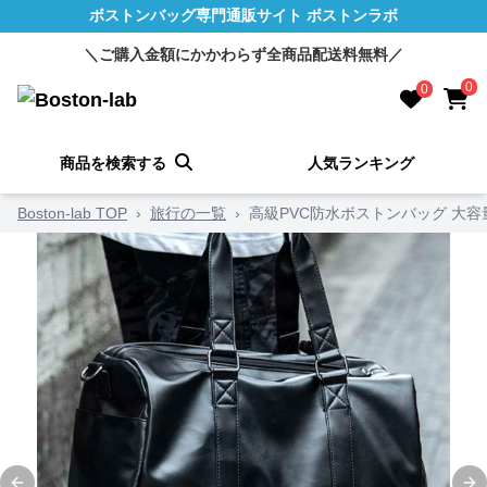
ボストンバッグ専門通販サイト ボストンラボ
＼ご購入金額にかかわらず全商品配送料無料／
0
0
商品を検索する
人気ランキング
Boston-lab TOP
›
旅行の一覧
›
高級PVC防水ボストンバッグ 大容量