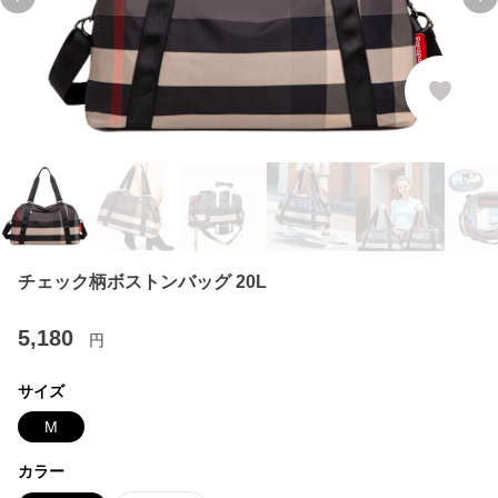
Previous slide
Ne
チェック柄ボストンバッグ 20L
5,180
円
サイズ
M
カラー