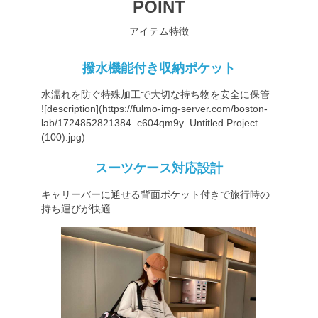
POINT
アイテム特徴
撥水機能付き収納ポケット
水濡れを防ぐ特殊加工で大切な持ち物を安全に保管
![description](
https://fulmo-img-server.com/boston-
lab/1724852821384_c604qm9y_Untitled
Project
(100).jpg)
スーツケース対応設計
キャリーバーに通せる背面ポケット付きで旅行時の
持ち運びが快適