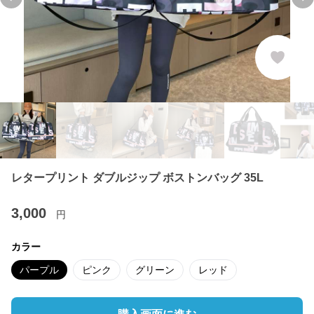
Previous slide
Ne
レタープリント ダブルジップ ボストンバッグ 35L
3,000
円
カラー
パープル
ピンク
グリーン
レッド