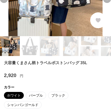
Previous slide
Ne
大容量くまさん柄トラベルボストンバッグ 35L
2,920
円
カラー
ホワイト
パープル
ブラック
シャンパンゴールド