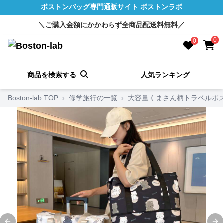
ボストンバッグ専門通販サイト ボストンラボ
＼ご購入金額にかかわらず全商品配送料無料／
0
0
商品を検索する
人気ランキング
Boston-lab TOP
›
修学旅行の一覧
›
大容量くまさん柄トラベルボス