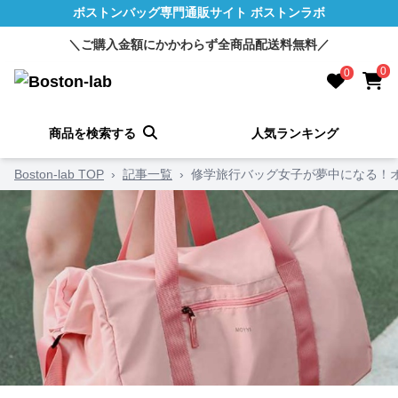
ボストンバッグ専門通販サイト ボストンラボ
＼ご購入金額にかかわらず全商品配送料無料／
0
0
商品を検索する
人気ランキング
Boston-lab TOP
›
記事一覧
›
修学旅行バッグ女子が夢中になる！オ