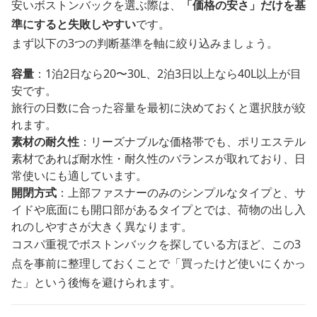
安いボストンバックを選ぶ際は、
「価格の安さ」だけを基
準にすると失敗しやすい
です。
まず以下の3つの判断基準を軸に絞り込みましょう。
容量
：1泊2日なら20〜30L、2泊3日以上なら40L以上が目
安です。
旅行の日数に合った容量を最初に決めておくと選択肢が絞
れます。
素材の耐久性
：リーズナブルな価格帯でも、ポリエステル
素材であれば耐水性・耐久性のバランスが取れており、日
常使いにも適しています。
開閉方式
：上部ファスナーのみのシンプルなタイプと、サ
イドや底面にも開口部があるタイプとでは、荷物の出し入
れのしやすさが大きく異なります。
コスパ重視でボストンバックを探している方ほど、この3
点を事前に整理しておくことで「買ったけど使いにくかっ
た」という後悔を避けられます。