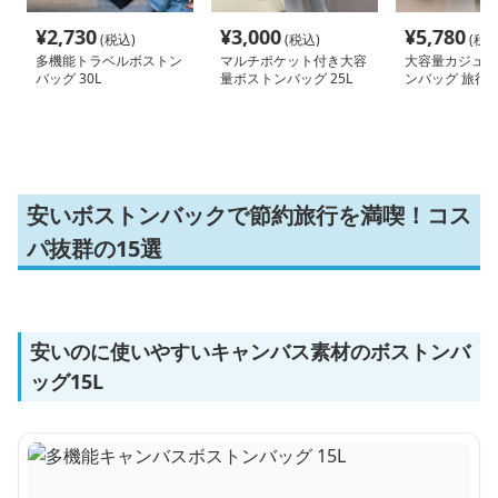
¥
2,730
¥
3,000
¥
5,780
(税込)
(税込)
(税込
多機能トラベルボストン
マルチポケット付き大容
大容量カジュア
バッグ 30L
量ボストンバッグ 25L
ンバッグ 旅行用 3
100L
安いボストンバックで節約旅行を満喫！コス
パ抜群の15選
安いのに使いやすいキャンバス素材のボストンバ
ッグ15L