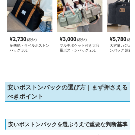
¥
2,730
¥
3,000
¥
5,780
(税込)
(税込)
(税込
多機能トラベルボストン
マルチポケット付き大容
大容量カジュア
バッグ 30L
量ボストンバッグ 25L
ンバッグ 旅行用 3
100L
安いボストンバックの選び方｜まず押さえる
べきポイント
安いボストンバックを選ぶうえで重要な判断基準