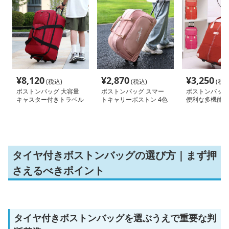
¥
8,120
¥
2,870
¥
3,250
(税込)
(税込)
(税込
ボストンバッグ 大容量
ボストンバッグ スマー
ボストンバッグ
キャスター付きトラベル
トキャリーボストン 4色
便利な多機能キ
バッグ
展開
ッグ
タイヤ付きボストンバッグの選び方｜まず押
さえるべきポイント
タイヤ付きボストンバッグを選ぶうえで重要な判