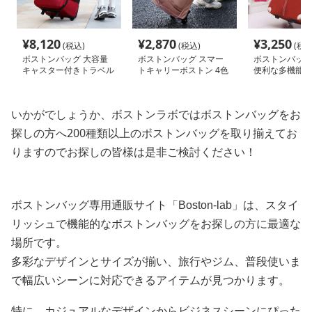
¥
8,120
¥
2,870
¥
3,250
(税込)
(税込)
(税込
ボストンバッグ 大容量
ボストンバッグ スマー
ボストンバッグ
キャスター付きトラベル
トキャリーボストン 4色
便利な多機能キ
バッグ
展開
ッグ
いかがでしょうか、ボストンラボではボストンバッグをお
探しの方へ200種類以上のボストンバッグを取り揃えてお
りますのでお探しの皆様は是非ご検討ください！
ボストンバッグ専用通販サイト「Boston-lab」は、スタイ
リッシュで機能的なボストンバッグをお探しの方に最適な
場所です。
多彩なデザインとサイズが揃い、旅行やジム、普段使いま
で幅広いシーンに対応できるアイテムが見つかります。
特に、カジュアルなデザインからビジネスシーンにぴった