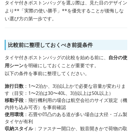
タイヤ付きボストンバッグを選ぶ際は、見た目のデザイン
より**「実際の使い勝手」**を優先することが後悔しな
い選び方の第一歩です。
比較前に整理しておくべき前提条件
タイヤ付きボストンバッグの比較を始める前に、
自分の使
用シーン
を明確にしておくことが重要です。
以下の条件を事前に整理してください。
旅行日数
：1〜2泊か、3泊以上かで必要な容量が変わりま
す（目安：1〜2泊は30〜40L、3泊以上は50L以上）
移動手段
：飛行機利用の場合は航空会社のサイズ規定（機
内持ち込み可否）を事前確認
使用環境
：石畳や凹凸のある道が多い場合は大径・ゴム製
タイヤが有利
収納スタイル
：ファスナー開口か、観音開きかで荷物の取