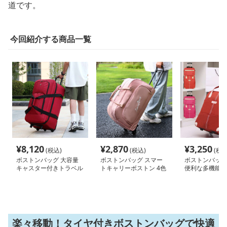
道です。
今回紹介する商品一覧
¥
8,120
¥
2,870
¥
3,250
(税込)
(税込)
(税込
ボストンバッグ 大容量
ボストンバッグ スマー
ボストンバッグ
キャスター付きトラベル
トキャリーボストン 4色
便利な多機能キ
バッグ
展開
ッグ
楽々移動！タイヤ付きボストンバッグで快適