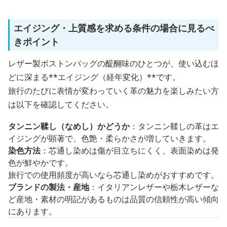
エイジング・上質感を求める条件の場合に見るべ
きポイント
レザー製ボストンバッグの醍醐味のひとつが、使い込むほ
どに深まる**エイジング（経年変化）**です。
旅行のたびに表情が変わっていく革の魅力を楽しみたい方
は以下を確認してください。
タンニン鞣し（なめし）かどうか
：タンニン鞣しの革はエ
イジングが顕著で、色艶・柔らかさが増していきます。
染色方法
：芯通し染めは傷が目立ちにくく、表面染めは発
色が鮮やかです。
旅行での使用頻度が高いなら芯通し染めがおすすめです。
ブランドの製法・産地
：イタリアンレザーや栃木レザーな
ど産地・素材の明記があるものは品質の信頼性が高い傾向
にあります。