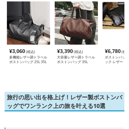
¥
3,060
¥
3,390
¥
6,780
(税込)
(税込)
(税込
多機能レザー調トラベル
大容量レザー調トラベル
ボストンバッグ
ボストンバッグ 25L 35L
ボストンバッグ 35L
ック レザー ビ
ッグ
旅行の思い出を格上げ！レザー製ボストンバ
ッグでワンランク上の旅を叶える10選