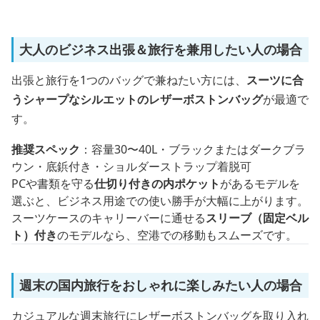
大人のビジネス出張＆旅行を兼用したい人の場合
出張と旅行を1つのバッグで兼ねたい方には、
スーツに合
うシャープなシルエットのレザーボストンバッグ
が最適で
す。
推奨スペック
：容量30〜40L・ブラックまたはダークブラ
ウン・底鋲付き・ショルダーストラップ着脱可
PCや書類を守る
仕切り付きの内ポケット
があるモデルを
選ぶと、ビジネス用途での使い勝手が大幅に上がります。
スーツケースのキャリーバーに通せる
スリーブ（固定ベル
ト）付き
のモデルなら、空港での移動もスムーズです。
週末の国内旅行をおしゃれに楽しみたい人の場合
カジュアルな週末旅行にレザーボストンバッグを取り入れ