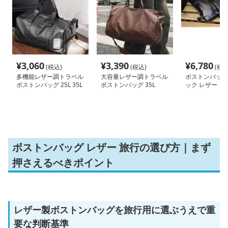
¥
3,060
¥
3,390
¥
6,780
(税込)
(税込)
(税込
多機能レザー調トラベル
大容量レザー調トラベル
ボストンバッグ
ボストンバッグ 25L 35L
ボストンバッグ 35L
ック レザー ビ
ッグ
ボストンバッグ レザー 旅行の選び方｜まず
押さえるべきポイント
レザー製ボストンバッグを旅行用に選ぶうえで重
要な判断基準