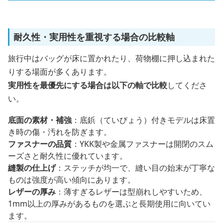
耐久性・実用性を重視する場合の比較軸
旅行中はバッグが床に置かれたり、荷物棚に押し込まれた
りする場面が多くあります。
実用性を最優先にする場合は以下の軸で比較
してくださ
い。
底面の素材・補強
：底鋲（ていびょう）付きモデルは床置
き時の傷・汚れを防ぎます。
ファスナーの品質
：YKK製や金属ファスナーは開閉のスム
ーズさと耐久性に優れています。
縫製の仕上げ
：ステッチが均一で、縫い目の始末が丁寧な
ものは強度が高い傾向にあります。
レザーの厚み
：薄すぎるレザーは型崩れしやすいため、
1mm以上の厚みがあるものを選ぶと長期使用に向いてい
ます。