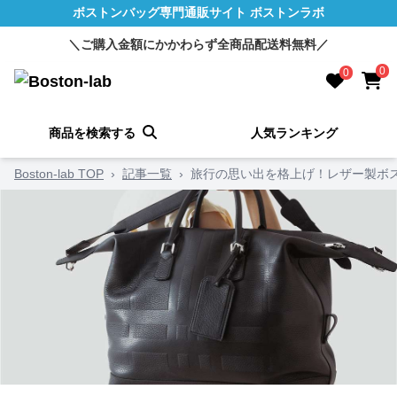
ボストンバッグ専門通販サイト ボストンラボ
＼ご購入金額にかかわらず全商品配送料無料／
0
0
商品を検索する
人気ランキング
Boston-lab TOP
›
記事一覧
›
旅行の思い出を格上げ！レザー製ボス