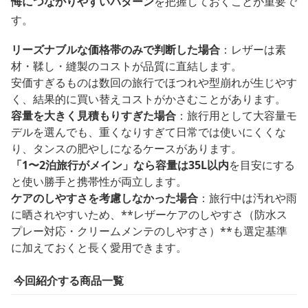
悔につながりやすいパターン
を把握しておくことが重要で
す。
リーズナブルな価格帯のみで判断した場合
：レザーは素
材・鞣し・縫製のコストが品質に直結します。
安価すぎるものは数回の旅行でほつれや型崩れが生じやす
く、結果的に買い替えコストがかさむことがあります。
容量を大きく見積もりすぎた場合
：旅行用として大容量モ
デルを選んでも、重くなりすぎて日常では使いにくくな
り、タンスの肥やしになるケースがあります。
「1〜2泊旅行がメイン」なら容量は35L以内
を目安にする
と使い勝手と携帯性が両立します。
ケアのしやすさを考慮しなかった場合
：旅行中は汚れや雨
に晒されやすいため、**レザーケアのしやすさ（防水ス
プレー対応・クリームメンテのしやすさ）**も選定基準
に加えておくと長く愛用できます。
今回紹介する商品一覧