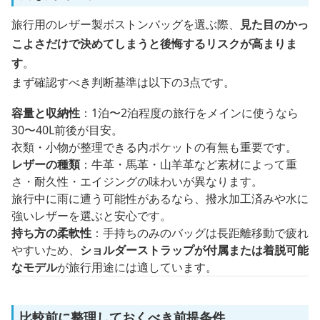
旅行用のレザー製ボストンバッグを選ぶ際、
見た目のかっ
こよさだけで決めてしまうと後悔するリスクが高まりま
す
。
まず確認すべき判断基準は以下の3点です。
容量と収納性
：1泊〜2泊程度の旅行をメインに使うなら
30〜40L前後が目安。
衣類・小物が整理できる内ポケットの有無も重要です。
レザーの種類
：牛革・馬革・山羊革など素材によって重
さ・耐久性・エイジングの味わいが異なります。
旅行中に雨に遭う可能性があるなら、撥水加工済みや水に
強いレザーを選ぶと安心です。
持ち方の柔軟性
：手持ちのみのバッグは長距離移動で疲れ
やすいため、
ショルダーストラップが付属または着脱可能
なモデル
が旅行用途には適しています。
比較前に整理しておくべき前提条件