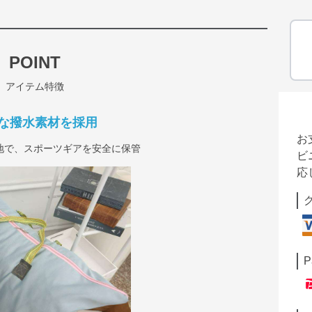
POINT
アイテム特徴
な撥水素材を採用
お
地で、スポーツギアを安全に保管
ビ
応
P