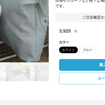
出張やスポーツなど様々な場
です。
ご注文確定か
Next slide
3,920
円
カラー
ホワイト
ブルー
購
カー