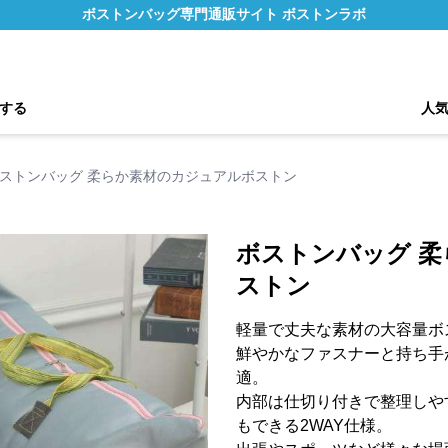
ボストンバッグ専門通販サイト ボストンラボ
する
人
ストンバッグ 柔らか素材のカジュアルボストン
ボストンバッグ 
ストン
軽量で丈夫な素材の大容量ボ
鮮やかなファスナーと持ち手
適。
内部は仕切り付きで整理しや
もできる2WAY仕様。