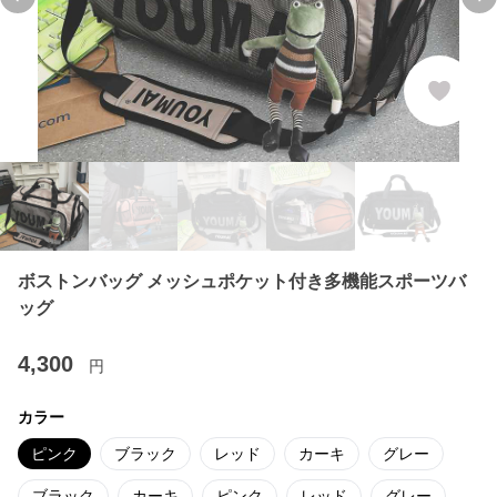
Previous slide
Ne
ボストンバッグ メッシュポケット付き多機能スポーツバ
ッグ
4,300
円
カラー
ピンク
ブラック
レッド
カーキ
グレー
ブラック
カーキ
ピンク
レッド
グレー