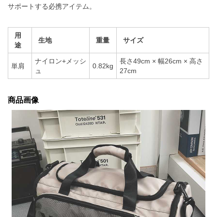
サポートする必携アイテム。
用
生地
重量
サイズ
途
ナイロン+メッシ
長さ49cm × 幅26cm × 高さ
単肩
0.82kg
ュ
27cm
商品画像