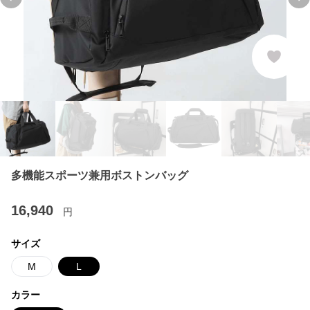
Previous slide
Ne
多機能スポーツ兼用ボストンバッグ
16,940
円
サイズ
M
L
カラー