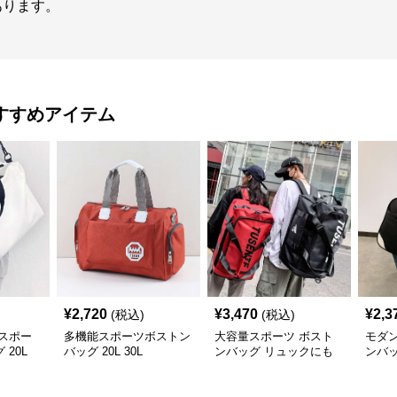
あります。
すすめアイテム
¥
2,720
¥
3,470
¥
2,3
(税込)
(税込)
スポー
多機能スポーツボストン
大容量スポーツ ボスト
モダ
20L
バッグ 20L 30L
ンバッグ リュックにも
ンバ
なる2WAY 70L