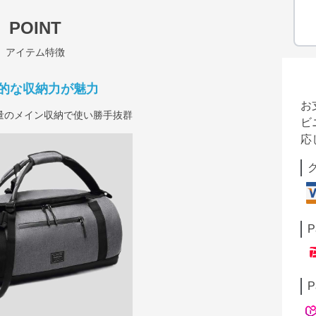
POINT
アイテム特徴
的な収納力が魅力
お
量のメイン収納で使い勝手抜群
ビ
応
P
P