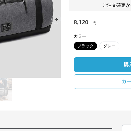
ご注文確定か
8,120
Next slide
円
カラー
ブラック
グレー
購
カー