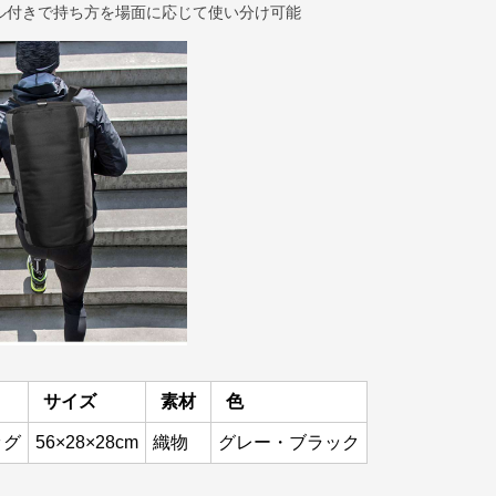
ル付きで持ち方を場面に応じて使い分け可能
サイズ
素材
色
ッグ
56×28×28cm
織物
グレー・ブラック