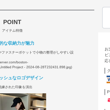
POINT
アイテム特徴
的な収納力が魅力
お
やファスナーポケットで小物の整理がしやすい設
ビ
応
server.com/boston-
ntitled
Project - 2024-08-28T232431.898.jpg)
ッシュなロゴデザイン
洗練された印象を演出
P