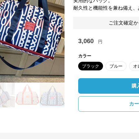
実用的なバッグ。
耐久性と機能性を兼ね備え、
ご注文確定か
Next slide
3,060
円
カラー
ブラック
ブルー
オ
購
カー