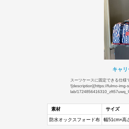
キャリ
スーツケースに固定できる仕様
![description](
https://fulmo-img-
lab/1724856416310_zft57uwq_U
素材
サイズ
防水オックスフォード布
幅51cm×高