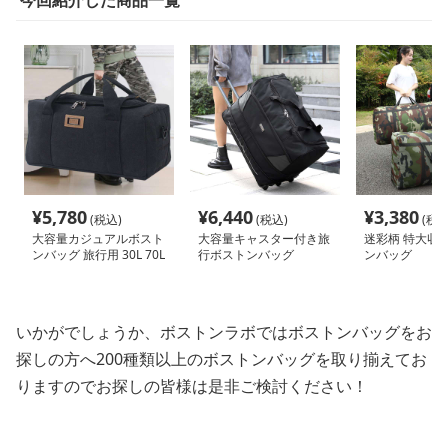
今回紹介した商品一覧
¥
5,780
¥
6,440
¥
3,380
(税込)
(税込)
(税込
大容量カジュアルボスト
大容量キャスター付き旅
迷彩柄 特大収納
ンバッグ 旅行用 30L 70L
行ボストンバッグ
ンバッグ
100L
いかがでしょうか、ボストンラボではボストンバッグをお
探しの方へ200種類以上のボストンバッグを取り揃えてお
りますのでお探しの皆様は是非ご検討ください！