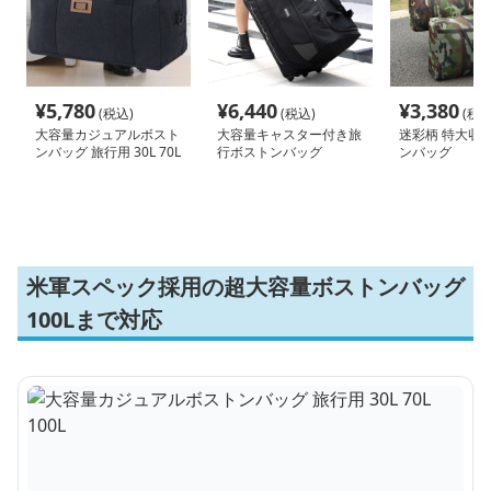
¥
5,780
¥
6,440
¥
3,380
(税込)
(税込)
(税込
大容量カジュアルボスト
大容量キャスター付き旅
迷彩柄 特大収納
ンバッグ 旅行用 30L 70L
行ボストンバッグ
ンバッグ
100L
米軍スペック採用の超大容量ボストンバッグ
100Lまで対応