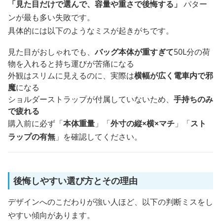
「見た目だけで選んで、容量や重さで後悔する」
パター
ンが最も多い失敗です。
具体的には以下のようなミスが起きがちです。
見た目がおしゃれでも、
バッグ本体が重すぎて
50L分の荷
物を入れると持ち運びが苦痛になる
外観はスリムに見えるのに、実際は
横幅が広く電車内で邪
魔
になる
ショルダーストラップが付属していないため、
手持ちのみ
で疲れる
購入前に必ず「
本体重量
」「
外寸の縦×横×マチ
」「
スト
ラップの有無
」を確認してください。
後悔しやすい選び方とその理由
デザインへのこだわりが強い人ほど、以下の判断ミスをし
やすい傾向があります。