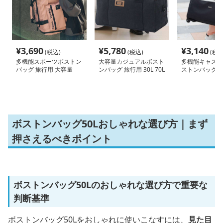
¥
3,690
¥
5,780
¥
3,140
(税込)
(税込)
(税込
多機能スポーツボストン
大容量カジュアルボスト
多機能キャスタ
バッグ 旅行用 大容量
ンバッグ 旅行用 30L 70L
ストンバッグ 5
55L
100L
ボストンバッグ50Lおしゃれな選び方｜まず
押さえるべきポイント
ボストンバッグ50Lのおしゃれな選び方で重要な
判断基準
ボストンバッグ50Lをおしゃれに使いこなすには、
見た目