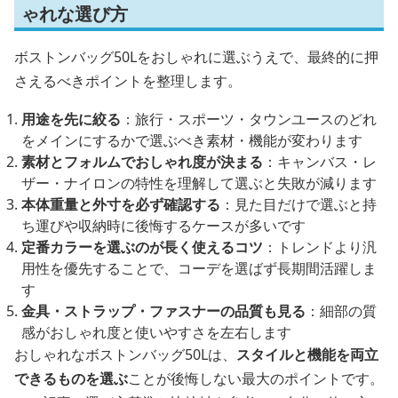
ゃれな選び方
ボストンバッグ50Lをおしゃれに選ぶうえで、最終的に押
さえるべきポイントを整理します。
用途を先に絞る
：旅行・スポーツ・タウンユースのどれ
をメインにするかで選ぶべき素材・機能が変わります
素材とフォルムでおしゃれ度が決まる
：キャンバス・レ
ザー・ナイロンの特性を理解して選ぶと失敗が減ります
本体重量と外寸を必ず確認する
：見た目だけで選ぶと持
ち運びや収納時に後悔するケースが多いです
定番カラーを選ぶのが長く使えるコツ
：トレンドより汎
用性を優先することで、コーデを選ばず長期間活躍しま
す
金具・ストラップ・ファスナーの品質も見る
：細部の質
感がおしゃれ度と使いやすさを左右します
おしゃれなボストンバッグ50Lは、
スタイルと機能を両立
できるものを選ぶ
ことが後悔しない最大のポイントです。