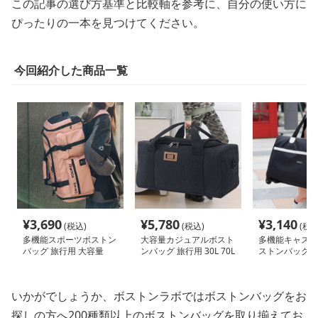
この記事の選び方基準と比較軸を参考に、自分の使い方に
ぴったりの一本を見つけてください。
今回紹介した商品一覧
¥
3,690
¥
5,780
¥
3,140
(税込)
(税込)
(税込
多機能スポーツボストン
大容量カジュアルボスト
多機能キャスタ
バッグ 旅行用 大容量
ンバッグ 旅行用 30L 70L
ストンバッグ 5
55L
100L
いかがでしょうか、ボストンラボではボストンバッグをお
探しの方へ200種類以上のボストンバッグを取り揃えてお