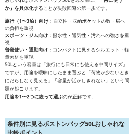
おしゃれなボストンバッグ50Lを選ぶ前に、
「何に使う
か」を具体化する
ことが失敗回避の第一歩です。
旅行（1〜3泊）向け
：自立性・収納ポケットの数・肩へ
の負担を重視
スポーツ・ジム向け
：撥水性・通気性・汚れへの強さを重
視
普段使い・通勤向け
：コンパクトに見えるシルエット・軽
量素材を重視
50Lという容量は「旅行にも日常にも使える中間サイズ」
ですが、用途を曖昧にしたまま選ぶと「荷物が少ないとき
にだらしなく見える」「容量が活かしきれない」という問
題が起こります。
用途を1〜2つに絞って選ぶ
のが正解です。
条件別に見るボストンバッグ50Lおしゃれな
比較ポイント