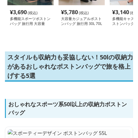
¥
3,690
¥
5,780
¥
3,140
(税込)
(税込)
(税込
多機能スポーツボストン
大容量カジュアルボスト
多機能キャスタ
バッグ 旅行用 大容量
ンバッグ 旅行用 30L 70L
ストンバッグ 5
55L
100L
スタイルも収納力も妥協しない！50lの収納力
があるおしゃれなボストンバッグで旅を格上
げする5選
おしゃれなスポーツ系50l以上の収納力ボストン
バッグ