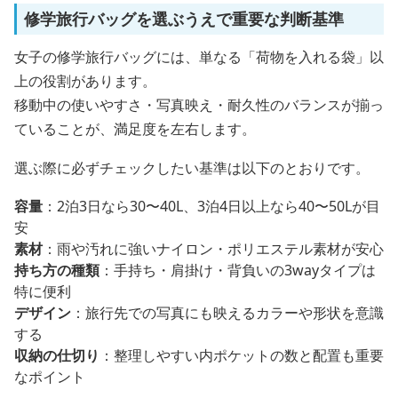
修学旅行バッグを選ぶうえで重要な判断基準
女子の修学旅行バッグには、単なる「荷物を入れる袋」以
上の役割があります。
移動中の使いやすさ・写真映え・耐久性のバランスが揃っ
ていることが、満足度を左右します。
選ぶ際に必ずチェックしたい基準は以下のとおりです。
容量
：2泊3日なら30〜40L、3泊4日以上なら40〜50Lが目
安
素材
：雨や汚れに強いナイロン・ポリエステル素材が安心
持ち方の種類
：手持ち・肩掛け・背負いの3wayタイプは
特に便利
デザイン
：旅行先での写真にも映えるカラーや形状を意識
する
収納の仕切り
：整理しやすい内ポケットの数と配置も重要
なポイント