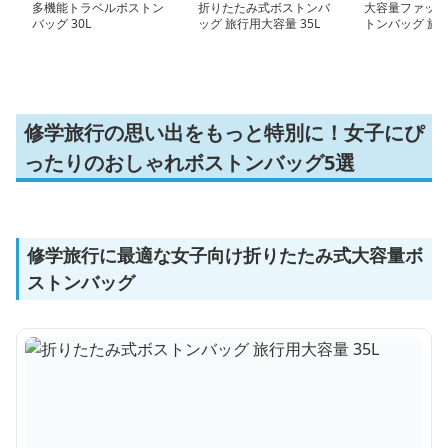
多機能トラベルボストン
折りたたみ式ボストンバ
大容量ファッシ
バッグ 30L
ッグ 旅行用大容量 35L
トンバッグ 旅行
20L 30L 65L
修学旅行の思い出をもっと特別に！女子にぴ
ったりのおしゃれボストンバッグ5選
修学旅行に最適な女子向け折りたたみ式大容量ボ
ストンバッグ