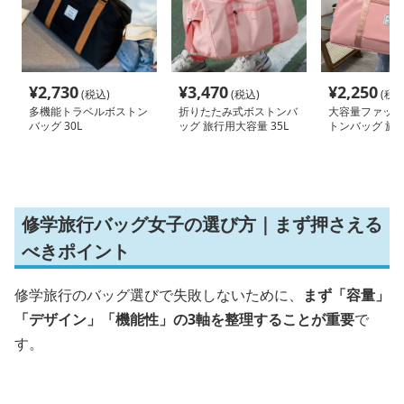
¥
2,730
¥
3,470
¥
2,250
(税込)
(税込)
(税込
多機能トラベルボストン
折りたたみ式ボストンバ
大容量ファッシ
バッグ 30L
ッグ 旅行用大容量 35L
トンバッグ 旅行
20L 30L 65L
修学旅行バッグ女子の選び方｜まず押さえる
べきポイント
修学旅行のバッグ選びで失敗しないために、
まず「容量」
「デザイン」「機能性」の3軸を整理することが重要
で
す。