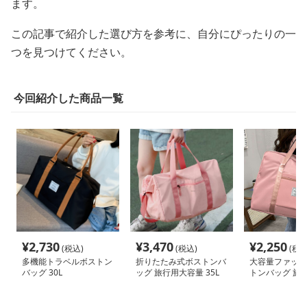
ます。
この記事で紹介した選び方を参考に、自分にぴったりの一
つを見つけてください。
今回紹介した商品一覧
¥
2,730
¥
3,470
¥
2,250
(税込)
(税込)
(税込
多機能トラベルボストン
折りたたみ式ボストンバ
大容量ファッシ
バッグ 30L
ッグ 旅行用大容量 35L
トンバッグ 旅行
20L 30L 65L