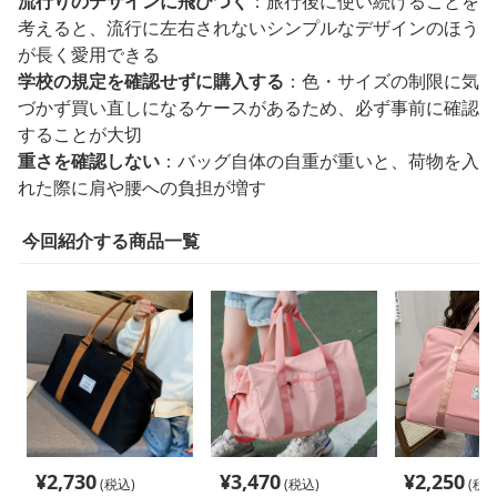
流行りのデザインに飛びつく
：旅行後に使い続けることを
考えると、流行に左右されないシンプルなデザインのほう
が長く愛用できる
学校の規定を確認せずに購入する
：色・サイズの制限に気
づかず買い直しになるケースがあるため、必ず事前に確認
することが大切
重さを確認しない
：バッグ自体の自重が重いと、荷物を入
れた際に肩や腰への負担が増す
今回紹介する商品一覧
¥
2,730
¥
3,470
¥
2,250
(税込)
(税込)
(税込