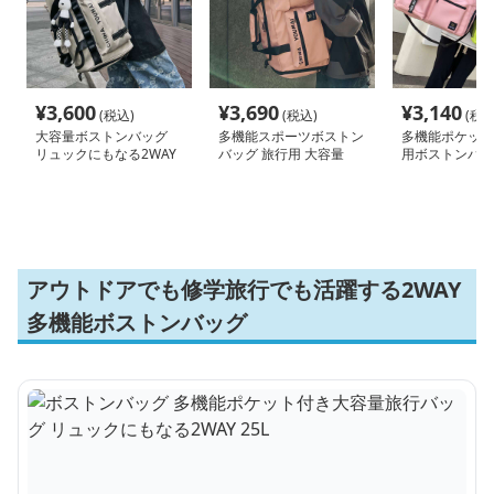
¥
3,600
¥
3,690
¥
3,140
(税込)
(税込)
(税込
大容量ボストンバッグ
多機能スポーツボストン
多機能ポケット
リュックにもなる2WAY
バッグ 旅行用 大容量
用ボストンバッグ
35L
55L
アウトドアでも修学旅行でも活躍する2WAY
多機能ボストンバッグ