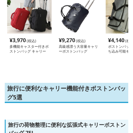
¥
3,970
¥
9,270
¥
4,140
(税込)
(税込)
(税込
多機能キャスター付きボ
高級感漂う大容量キャリ
ボストンバッグ
ストンバッグ キャリー
ーボストンバッグ
ち込み可能キャ
ケース 35L 60L
グ
旅行に便利なキャリー機能付きボストンバッ
グ5選
旅行の荷物整理に便利な拡張式キャリーボストン
バッグ 75L