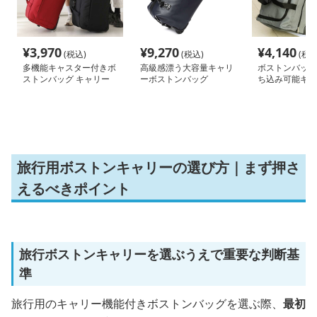
¥
3,970
¥
9,270
¥
4,140
(税込)
(税込)
(税込
多機能キャスター付きボ
高級感漂う大容量キャリ
ボストンバッグ
ストンバッグ キャリー
ーボストンバッグ
ち込み可能キャ
ケース 35L 60L
グ
旅行用ボストンキャリーの選び方｜まず押さ
えるべきポイント
旅行ボストンキャリーを選ぶうえで重要な判断基
準
旅行用のキャリー機能付きボストンバッグを選ぶ際、
最初