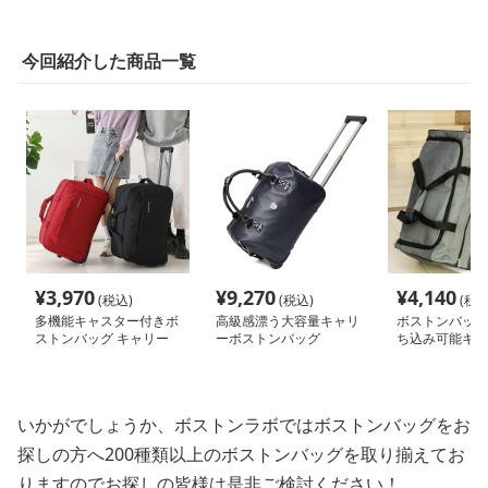
今回紹介した商品一覧
¥
3,970
¥
9,270
¥
4,140
(税込)
(税込)
(税込
多機能キャスター付きボ
高級感漂う大容量キャリ
ボストンバッグ
ストンバッグ キャリー
ーボストンバッグ
ち込み可能キャ
ケース 35L 60L
グ
いかがでしょうか、ボストンラボではボストンバッグをお
探しの方へ200種類以上のボストンバッグを取り揃えてお
りますのでお探しの皆様は是非ご検討ください！