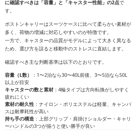
に確認すべきは「容量」と「キャスター性能」の2点
で
す。
ボストンキャリーはスーツケースに比べて柔らかい素材が
多く、荷物の増減に対応しやすいのが特徴です。
一方で、キャスターの品質がモデルによって大きく異なる
ため、選び方を誤ると移動中のストレスに直結します。
確認すべき主な判断基準は以下のとおりです。
容量（L数）
：1〜2泊なら30〜40L前後、3〜5泊なら50L
以上が目安
キャスターの数と素材
：4輪タイプは方向転換がしやすく
疲れにくい
素材の耐久性
：ナイロン・ポリエステルは軽量、キャンバ
スは耐摩耗性が高い
持ち手の構造
：上部グリップ・肩掛けショルダー・キャリ
ーハンドルの3つが揃うと使い勝手が良い