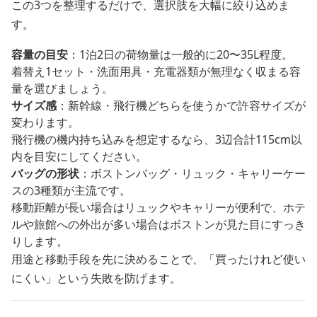
この3つを整理するだけで、選択肢を大幅に絞り込めま
す。
容量の目安
：1泊2日の荷物量は一般的に20〜35L程度。
着替え1セット・洗面用具・充電器類が無理なく収まる容
量を選びましょう。
サイズ感
：新幹線・飛行機どちらを使うかで許容サイズが
変わります。
飛行機の機内持ち込みを想定するなら、3辺合計115cm以
内を目安にしてください。
バッグの形状
：ボストンバッグ・リュック・キャリーケー
スの3種類が主流です。
移動距離が長い場合はリュックやキャリーが便利で、ホテ
ルや旅館への外出が多い場合はボストンが見た目にすっき
りします。
用途と移動手段を先に決めることで、「買ったけれど使い
にくい」という失敗を防げます。