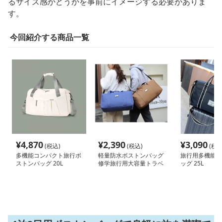
るサイズ感かどうかを事前にイメージする必要がありま
す。
今回紹介する商品一覧
¥
4,870
¥
2,390
¥
3,090
(税込)
(税込)
(税込
多機能コンパクト旅行ボ
軽量防水ボストンバッグ
旅行用多機能ボ
ストンバッグ 20L
修学旅行用大容量トラベ
ッグ 25L
ルバッグ 5L 15L 30L