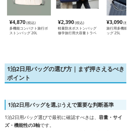
¥
4,870
¥
2,390
¥
3,090
(税込)
(税込)
(税込
多機能コンパクト旅行ボ
軽量防水ボストンバッグ
旅行用多機能ボ
ストンバッグ 20L
修学旅行用大容量トラベ
ッグ 25L
ルバッグ 5L 15L 30L
1泊2日用バッグの選び方｜まず押さえるべき
ポイント
1泊2日用バッグを選ぶうえで重要な判断基準
1泊2日用バッグ選びで最初に確認すべきは、
容量・サイ
ズ・機能性の3軸
です。