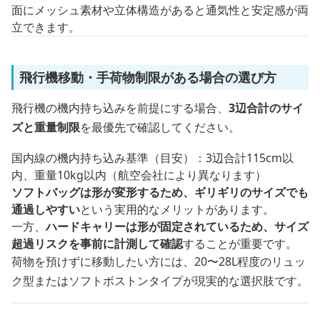
面にメッシュ素材や立体構造があると通気性と安定感が両
立できます。
飛行機移動・手荷物制限がある場合の選び方
飛行機の機内持ち込みを前提にする場合、
3辺合計のサイ
ズと重量制限
を最優先で確認してください。
国内線の機内持ち込み基準（目安）：3辺合計115cm以
内、重量10kg以内（航空会社により異なります）
ソフトバッグは形が変形するため、ギリギリのサイズでも
通過しやすい
という実用的なメリットがあります。
一方、
ハードキャリーは形が固定されているため、サイズ
超過リスクを事前に計測して確認
することが重要です。
荷物を預けずに移動したい方には、20〜28L程度のリュッ
ク型またはソフトボストンタイプが現実的な選択肢です。