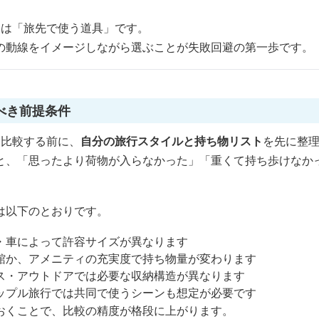
クは「旅先で使う道具」です。
の動線をイメージしながら選ぶことが失敗回避の第一歩です。
べき前提条件
を比較する前に、
自分の旅行スタイルと持ち物リスト
を先に整
と、「思ったより荷物が入らなかった」「重くて持ち歩けなか
は以下のとおりです。
・車によって許容サイズが異なります
館か、アメニティの充実度で持ち物量が変わります
ス・アウトドアでは必要な収納構造が異なります
ップル旅行では共同で使うシーンも想定が必要です
おくことで、比較の精度が格段に上がります。