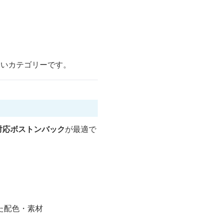
すいカテゴリーです。
対応ボストンバック
が最適で
た配色・素材