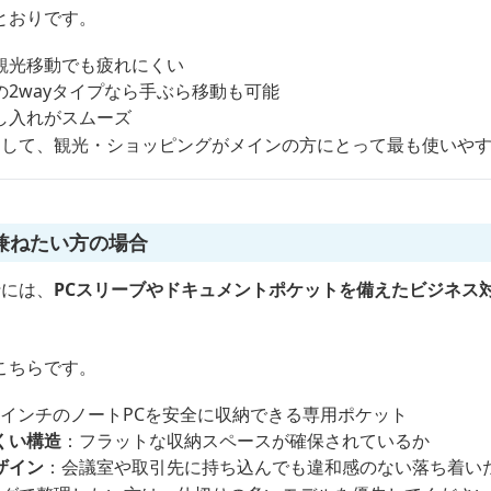
とおりです。
観光移動でも疲れにくい
2wayタイプなら手ぶら移動も可能
し入れがスムーズ
として、観光・ショッピングがメインの方にとって最も使いや
兼ねたい方の場合
行には、
PCスリーブやドキュメントポケットを備えたビジネス
こちらです。
15インチのノートPCを安全に収納できる専用ポケット
くい構造
：フラットな収納スペースが確保されているか
ザイン
：会議室や取引先に持ち込んでも違和感のない落ち着い