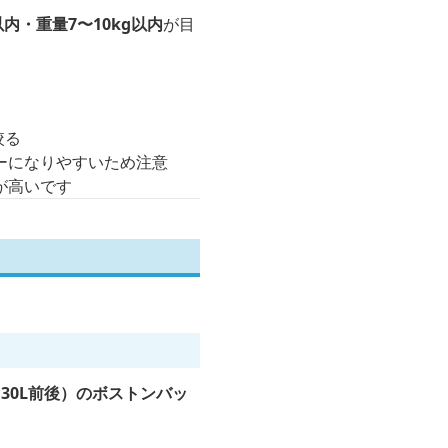
以内・重量7〜10kg以内
が目
絞る
ーになりやすいため注意
が高いです
30L前後）のボストンバッ