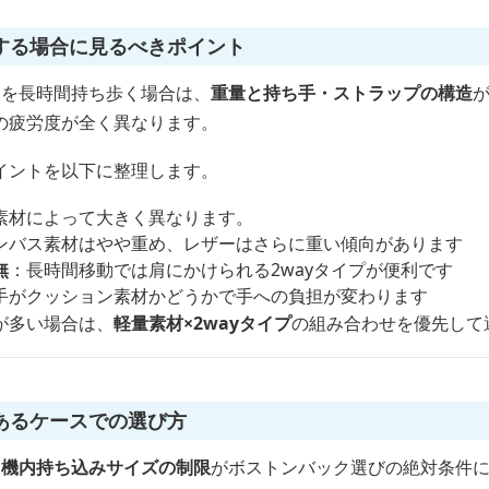
する場合に見るべきポイント
クを長時間持ち歩く場合は、
重量と持ち手・ストラップの構造
の疲労度が全く異なります。
イントを以下に整理します。
素材によって大きく異なります。
ンバス素材はやや重め、レザーはさらに重い傾向があります
無
：長時間移動では肩にかけられる2wayタイプが便利です
手がクッション素材かどうかで手への負担が変わります
が多い場合は、
軽量素材×2wayタイプ
の組み合わせを優先して
あるケースでの選び方
、
機内持ち込みサイズの制限
がボストンバック選びの絶対条件