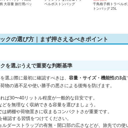
柄 大容量 旅行用バッ
ベルボストンバッグ
千鳥格子柄トラベルボ
25L
トンバッグ 25L
バックの選び方｜まず押さえるべきポイント
ックを選ぶうえで重要な判断基準
クを選ぶ際に最初に確認すべきは、
容量・サイズ・機能性の3点
、荷物の過不足や使い勝手の悪さによる後悔を防げます。
れば30〜40リットル程度が一般的な目安です。
などを無理なく収納できる容量を選びましょう。
では網棚や荷物置きに収まるコンパクトさが重要です。
値を確認する習慣をつけてください。
ョルダーストラップの有無・開口部の広さなどが、旅先での使