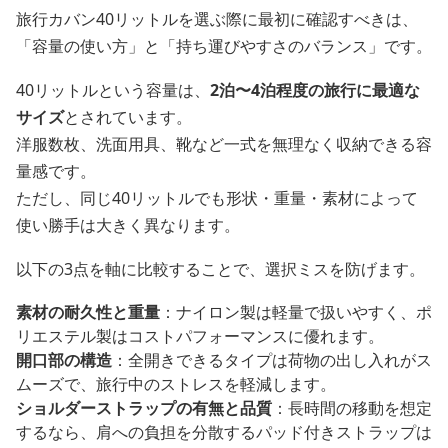
旅行カバン40リットルを選ぶ際に最初に確認すべきは、
「容量の使い方」と「持ち運びやすさのバランス」です。
40リットルという容量は、
2泊〜4泊程度の旅行に最適な
サイズ
とされています。
洋服数枚、洗面用具、靴など一式を無理なく収納できる容
量感です。
ただし、同じ40リットルでも形状・重量・素材によって
使い勝手は大きく異なります。
以下の3点を軸に比較することで、選択ミスを防げます。
素材の耐久性と重量
：ナイロン製は軽量で扱いやすく、ポ
リエステル製はコストパフォーマンスに優れます。
開口部の構造
：全開きできるタイプは荷物の出し入れがス
ムーズで、旅行中のストレスを軽減します。
ショルダーストラップの有無と品質
：長時間の移動を想定
するなら、肩への負担を分散するパッド付きストラップは