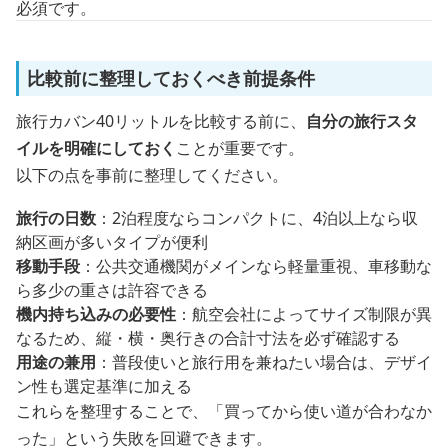
必須です。
比較前に整理しておくべき前提条件
旅行カバン40リットルを比較する前に、
自分の旅行スタ
イルを明確にしておく
ことが重要です。
以下の点を事前に整理してください。
旅行の日数
：2泊程度ならコンパクトに、4泊以上なら収
納区画が多いタイプが便利
移動手段
：公共交通機関がメインなら軽量重視、車移動な
ら多少の重さは許容できる
機内持ち込みの必要性
：航空会社によってサイズ制限が異
なるため、縦・横・奥行きの合計寸法を必ず確認する
用途の兼用
：普段使いと旅行用を兼ねたい場合は、デザイ
ン性も選定基準に加える
これらを整理することで、「買ってから使い道が合わなか
った」という失敗を回避できます。