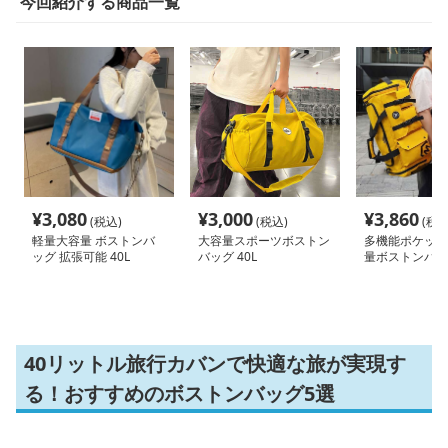
今回紹介する商品一覧
¥
3,080
¥
3,000
¥
3,860
(税込)
(税込)
(税込
軽量大容量 ボストンバ
大容量スポーツボストン
多機能ポケット
ッグ 拡張可能 40L
バッグ 40L
量ボストンバッグ
40リットル旅行カバンで快適な旅が実現す
る！おすすめのボストンバッグ5選