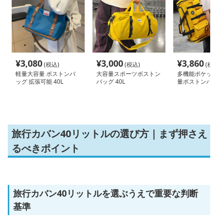
¥
3,080
¥
3,000
¥
3,860
(税込)
(税込)
(税込
軽量大容量 ボストンバ
大容量スポーツボストン
多機能ポケット
ッグ 拡張可能 40L
バッグ 40L
量ボストンバッグ
旅行カバン40リットルの選び方｜まず押さえ
るべきポイント
旅行カバン40リットルを選ぶうえで重要な判断
基準