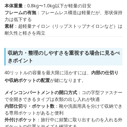
本体重量
：0.8kg〜1.0kg以下が軽量の目安
フレームの有無
：フレームレス構造は軽量だが、形状保持
力は低下する
素材
：超軽量ナイロン（リップストップナイロンなど）は
耐久性と軽さを両立
収納力・整理のしやすさを重視する場合に見るべ
きポイント
40リットルの容量を最大限に活かすには、
内部の仕切り
や収納ポケットの配置
が鍵になります。
メインコンパートメントの開口方式
：コの字型ファスナー
で全開きできるタイプは衣類の出し入れが快適
内部仕切り・ポケット数
：靴や洗面用具を分けて収納でき
る専用ポケットがあると便利
外付けポケット
：旅行中に頻繁に取り出すものを入れる外
ポケットの位置とサイズも確認する