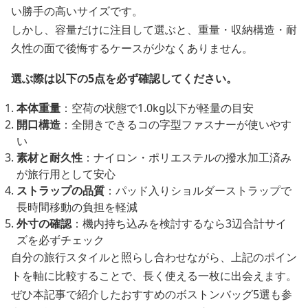
い勝手の高いサイズです。
しかし、容量だけに注目して選ぶと、重量・収納構造・耐
久性の面で後悔するケースが少なくありません。
選ぶ際は以下の5点を必ず確認してください。
本体重量
：空荷の状態で1.0kg以下が軽量の目安
開口構造
：全開きできるコの字型ファスナーが使いやす
い
素材と耐久性
：ナイロン・ポリエステルの撥水加工済み
が旅行用として安心
ストラップの品質
：パッド入りショルダーストラップで
長時間移動の負担を軽減
外寸の確認
：機内持ち込みを検討するなら3辺合計サイ
ズを必ずチェック
自分の旅行スタイルと照らし合わせながら、上記のポイン
トを軸に比較することで、長く使える一枚に出会えます。
ぜひ本記事で紹介したおすすめのボストンバッグ5選も参