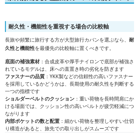
耐久性・機能性を重視する場合の比較軸
長旅や頻繁に旅行する方が大型旅行カバンを選ぶなら、
耐
久性と機能性
を最優先の比較軸に置くべきです。
底面の補強素材
：合成皮革や厚手ナイロンで底部が補強さ
れているモデルは、床への直置き時の劣化を防ぎます
ファスナーの品質
：YKK製などの信頼性の高いファスナー
を採用しているかどうかは、長期使用の耐久性を判断する
一つの指標です
ショルダーベルトのクッション
：重い荷物を長時間肩にか
ける場面では、クッション性の高いベルトが疲労軽減につ
ながります
内部ポケットの数と配置
：細かい荷物を整理しやすい仕切
り構造があると、旅先での取り出しがスムーズです