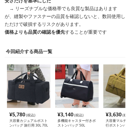
安さだけを基準にした
→ リーズナブルな価格帯でも良質な製品はあります
が、縫製やファスナーの品質を確認しないと、数回使用し
ただけで破損するリスクがあります。
価格よりも品質の確認を優先
することが重要です
今回紹介する商品一覧
¥
5,780
¥
3,140
¥
3,630
(税込)
(税込)
(税込
大容量カジュアルボスト
多機能キャスター付きボ
大容量マルチポ
ンバッグ 旅行用 30L 70L
ストンバッグ 50L
行ボストンバッ
100L
ックにもなる2WA