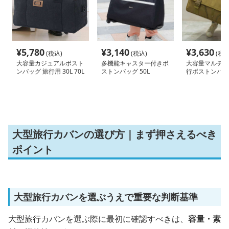
¥
5,780
¥
3,140
¥
3,630
(税込)
(税込)
(税込
大容量カジュアルボスト
多機能キャスター付きボ
大容量マルチポ
ンバッグ 旅行用 30L 70L
ストンバッグ 50L
行ボストンバッ
100L
ックにもなる2WA
大型旅行カバンの選び方｜まず押さえるべき
ポイント
大型旅行カバンを選ぶうえで重要な判断基準
大型旅行カバンを選ぶ際に最初に確認すべきは、
容量・素