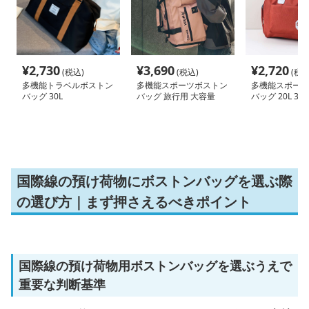
¥
2,730
¥
3,690
¥
2,720
(税込)
(税込)
(税込
多機能トラベルボストン
多機能スポーツボストン
多機能スポーツ
バッグ 30L
バッグ 旅行用 大容量
バッグ 20L 30L
55L
国際線の預け荷物にボストンバッグを選ぶ際
の選び方｜まず押さえるべきポイント
国際線の預け荷物用ボストンバッグを選ぶうえで
重要な判断基準