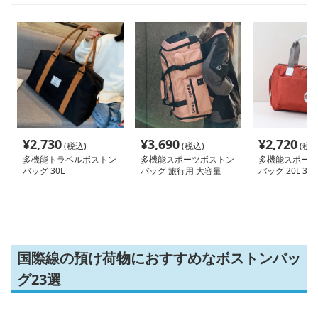
¥
2,730
¥
3,690
¥
2,720
(税込)
(税込)
(税込
多機能トラベルボストン
多機能スポーツボストン
多機能スポーツ
バッグ 30L
バッグ 旅行用 大容量
バッグ 20L 30L
55L
国際線の預け荷物におすすめなボストンバッ
グ23選