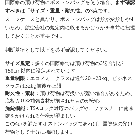
国際線の預け荷物にボストンバッグを使う場合、
まず確認
すべきは「サイズ・重量・耐久性」の3点
です。
スーツケースと異なり、ボストンバッグは形が変形しやす
いため、航空会社の規定内に収まるかどうかを事前に把握
しておくことが重要です。
判断基準として以下を必ず確認してください。
サイズ規定
：多くの国際線では預け荷物の3辺合計が
158cm以内に設定されています
重量制限
：エコノミークラスは通常20〜23kg、ビジネス
クラスは32kg前後が上限
耐久性・素材
：預け荷物は荷扱いが荒い場合があるため、
底板入りや補強素材が施されたものが安心
施錠機能
：TSAロック対応のバッグや、ファスナーに南京
錠をかけられる仕様が望ましい
この4点を満たすボストンバッグであれば、国際線の預け
荷物として十分に機能します。