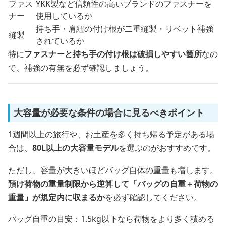
ファス
YKK製など信頼性の高いブランドのファスナーを
ナー
使用しているか
持ち手・肩紐の付け根が二重縫製・リベット補強
縫製
されているか
特に
ファスナーと持ち手の付け根は破損しやすい箇所
なの
で、補強の有無を必ず確認しましょう。
大容量が必要な条件の場合に見るべきポイント
1週間以上の旅行や、お土産を多く持ち帰る予定がある場
合は、
80L以上の大容量モデル
を選ぶのがおすすめです。
ただし、容量が大きいほどバッグ自体の重量も増します。
預け荷物の重量制限から逆算して「バッグの自重＋荷物の
重量」が規定内に収まるか
を必ず確認してください。
バッグ自重の目安：1.5kg以下なら荷物をより多く積める