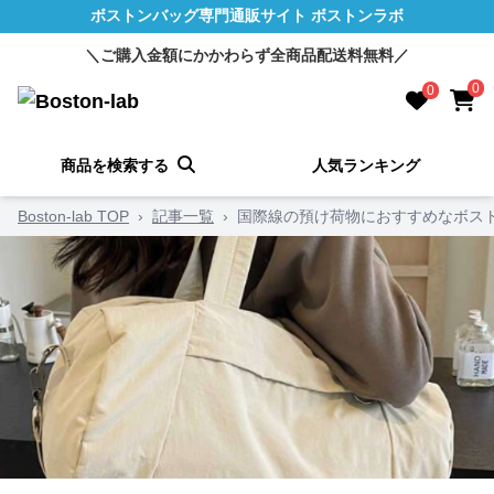
ボストンバッグ専門通販サイト ボストンラボ
＼ご購入金額にかかわらず全商品配送料無料／
0
0
商品を検索する
人気ランキング
Boston-lab TOP
›
記事一覧
›
国際線の預け荷物におすすめなボスト