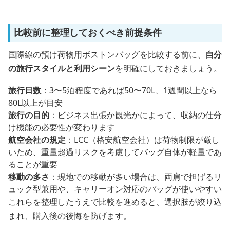
比較前に整理しておくべき前提条件
国際線の預け荷物用ボストンバッグを比較する前に、
自分
の旅行スタイルと利用シーン
を明確にしておきましょう。
旅行日数
：3〜5泊程度であれば50〜70L、1週間以上なら
80L以上が目安
旅行の目的
：ビジネス出張か観光かによって、収納の仕分
け機能の必要性が変わります
航空会社の規定
：LCC（格安航空会社）は荷物制限が厳し
いため、重量超過リスクを考慮してバッグ自体が軽量であ
ることが重要
移動の多さ
：現地での移動が多い場合は、両肩で担げるリ
ュック型兼用や、キャリーオン対応のバッグが使いやすい
これらを整理したうえで比較を進めると、選択肢が絞り込
まれ、購入後の後悔を防げます。